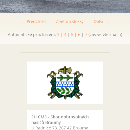
← Předchozí
Zpět do složky
Další →
Automatické procházení:
3
|
4
|
5
|
6
|
7
(čas ve vteřinách)
SH ČMS - Sbor dobrovolných
hasičů Broumy
U Radnice 73, 267 42 Broumy