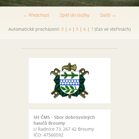
← Předchozí
Zpět do složky
Další →
Automatické procházení:
3
|
4
|
5
|
6
|
7
(čas ve vteřinách)
SH ČMS - Sbor dobrovolných
hasičů Broumy
U Radnice 73, 267 42 Broumy
IČO: 47560592