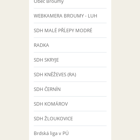
Obec Broumy
WEBKAMERA BROUMY - LUH
SDH MALÉ PŘĹEPY MODRÉ
RADKA
SDH SKRYJE
SDH KNĚŽEVES (RA)
SDH ČERNÍN
SDH KOMÁROV
SDH ŽLOUKOVICE
Brdská liga v PÚ