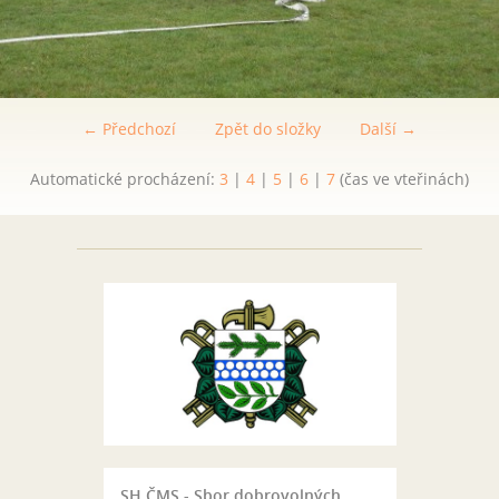
← Předchozí
Zpět do složky
Další →
Automatické procházení:
3
|
4
|
5
|
6
|
7
(čas ve vteřinách)
SH ČMS - Sbor dobrovolných