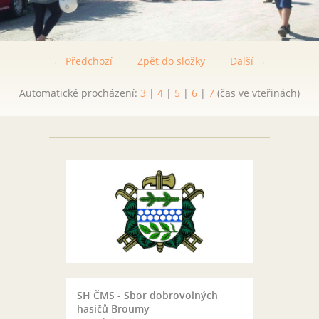
← Předchozí
Zpět do složky
Další →
Automatické procházení:
3
|
4
|
5
|
6
|
7
(čas ve vteřinách)
SH ČMS - Sbor dobrovolných
hasičů Broumy