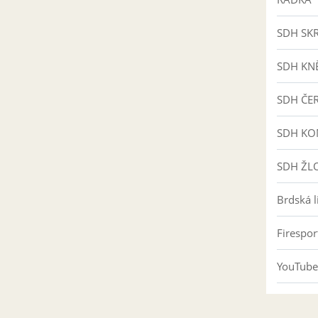
SDH SKR
SDH KNĚ
SDH ČE
SDH K
SDH ŽL
Brdská l
Firespor
YouTube