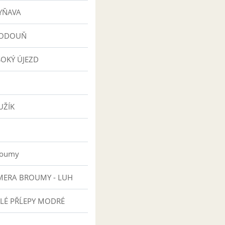
YŇAVA
HODOUŇ
SOKÝ ÚJEZD
UŽÍK
roumy
ERA BROUMY - LUH
LÉ PŘĹEPY MODRÉ