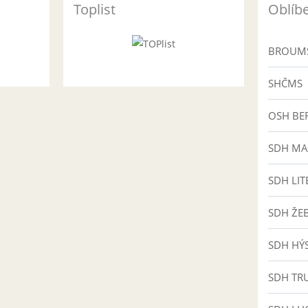
Toplist
Oblíb
BROUMŠ
SHČMS
OSH BE
SDH MA
SDH LIT
SDH ŽE
SDH HÝ
SDH TR