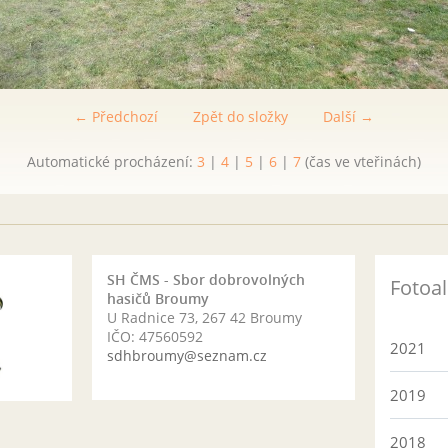
← Předchozí
Zpět do složky
Další →
Automatické procházení:
3
|
4
|
5
|
6
|
7
(čas ve vteřinách)
SH ČMS - Sbor dobrovolných
Fotoa
hasičů Broumy
U Radnice 73, 267 42 Broumy
IČO: 47560592
2021
sdhbroumy@seznam.cz
2019
2018