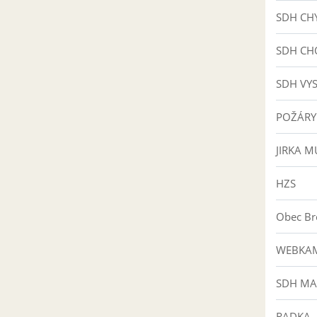
SDH CH
SDH C
SDH VY
POŽÁRY
JIRKA M
HZS
Obec B
WEBKAM
SDH MA
RADKA