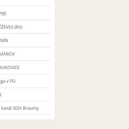
YJE
ŽEVES (RA)
RNÍN
OMÁROV
OUKOVICE
iga v PÚ
t
 kanál SDH Broumy