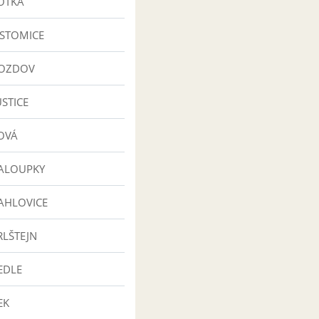
OTKA
STOMICE
ROZDOV
STICE
OVÁ
ALOUPKY
AHLOVICE
RLŠTEJN
EDLE
EK