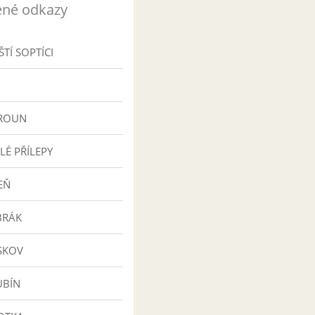
ené odkazy
TÍ SOPTÍCI
ROUN
LÉ PŘÍLEPY
EŇ
BRÁK
SKOV
UBÍN