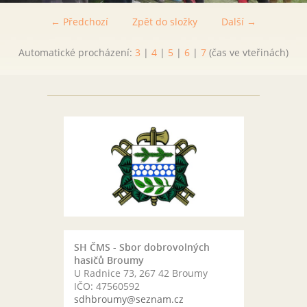
← Předchozí
Zpět do složky
Další →
Automatické procházení:
3
|
4
|
5
|
6
|
7
(čas ve vteřinách)
SH ČMS - Sbor dobrovolných
hasičů Broumy
U Radnice 73, 267 42 Broumy
IČO: 47560592
sdhbroumy@seznam.cz